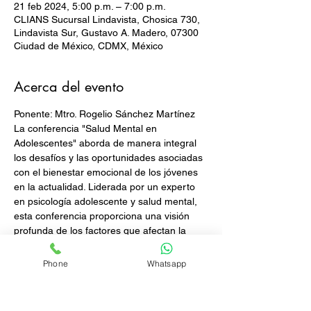
21 feb 2024, 5:00 p.m. – 7:00 p.m.
CLIANS Sucursal Lindavista, Chosica 730,
Lindavista Sur, Gustavo A. Madero, 07300
Ciudad de México, CDMX, México
Acerca del evento
Ponente: Mtro. Rogelio Sánchez Martínez
La conferencia "Salud Mental en 
Adolescentes" aborda de manera integral 
los desafíos y las oportunidades asociadas 
con el bienestar emocional de los jóvenes 
en la actualidad. Liderada por un experto 
en psicología adolescente y salud mental, 
esta conferencia proporciona una visión 
profunda de los factores que afectan la 
salud mental de los adolescentes y 
propone enfoques efectivos para abordar 
Phone
Whatsapp
estas cuestiones.